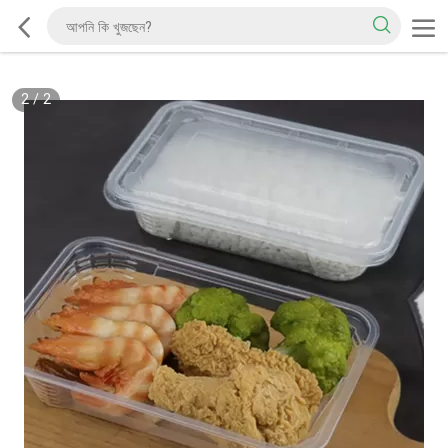
2
/
2