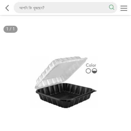
1
/
1