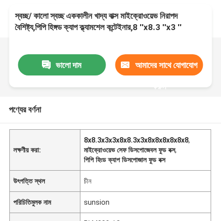
স্বচ্ছ/ কালো স্বচ্ছ এককালীন খাদ্য বাক্স মাইক্রোওয়েভ নিরাপদ
বৈশিষ্ট্য,পিপি হিঙ্গড ক্যাপ ক্ল্যামশেল কন্টেইনার,8 ′′x8.3 ′′x3 ′′
ভালো দাম
আমাদের সাথে যোগাযোগ
করুন
পণ্যের বর্ণনা
8x8.3x3x3x8x8.3x3x8x8x8x8x8x8
,
লক্ষণীয় করা:
মাইক্রোওয়েভ সেফ ডিসপোজেবল ফুড বক্স
,
পিপি হিংড ক্যাপ ডিসপোজাল ফুড বক্স
উৎপত্তি স্থল
চীন
পরিচিতিমুলক নাম
sunsion