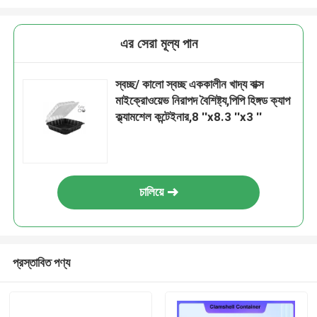
এর সেরা মূল্য পান
স্বচ্ছ/ কালো স্বচ্ছ এককালীন খাদ্য বাক্স
মাইক্রোওয়েভ নিরাপদ বৈশিষ্ট্য,পিপি হিঙ্গড ক্যাপ
ক্ল্যামশেল কন্টেইনার,8 ′′x8.3 ′′x3 ′′
চালিয়ে
প্রস্তাবিত পণ্য