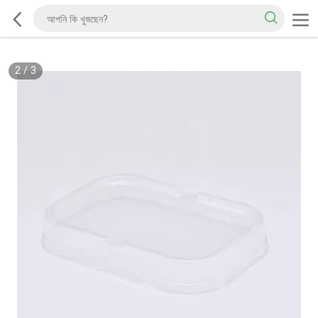
2
/
3