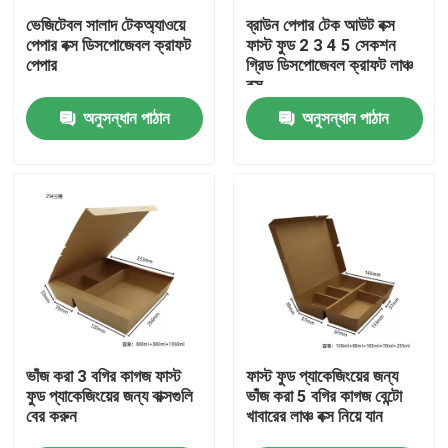
ভেজিটেবল সালাদ টেকঅ্যাওয়ে
ব্রাউন পেপার টেক আউট বক্স
পেপার বক্স ডিসপোজেবল ক্রাফট
ফাস্ট ফুড 2 3 4 5 সেকশন
আমাদের সম্পর্কে
পেপার
গ্রিড ডিসপোজেবল ক্রাফট লাঞ্চ
বক্স
অনুসন্ধান পাঠান
অনুসন্ধান পাঠান
কারখানা ভ্রমণ
মান নিয়ন্ত্রণ
যোগাযোগ করুন
খবর
মামলা
ভাঁজ করা 3 বগির কাগজ ফাস্ট
ফাস্ট ফুড প্যাকেজিংয়ের জন্য
ফুড প্যাকেজিংয়ের জন্য বাক্সগুলি
ভাঁজ করা 5 বগির কাগজ বেন্টো
বের করুন
খাবারের লাঞ্চ বক্স নিয়ে যান
প্লাস্টিক ডিসপোজেবল কাপ