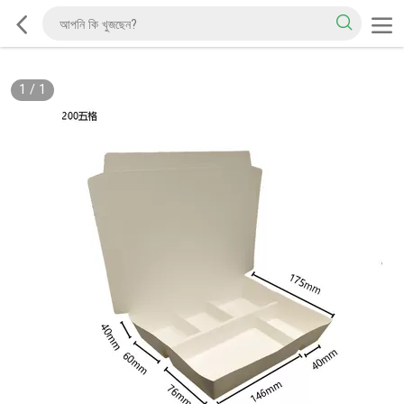
1
/
1